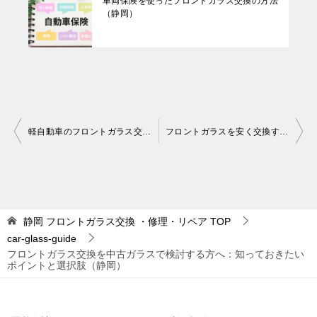
車両保険を使ったフロントガラス交換の方法
（静岡）
投
軽自動車のフロントガラス交換について：実例を使って徹底解説（静岡）
フロントガラスを安く交換する方法｜持ち込み交換の流れと注意点（静岡）
稿
ナ
ビ
ゲ
静岡 フロントガラス交換 ・修理・リペア
TOP
car-glass-guide
ー
フロントガラス交換を中古ガラスで検討する方へ：知っておきたい
シ
ポイントと選択肢（静岡）
ョ
ン