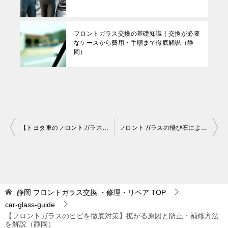
フロントガラス交換の基礎知識｜交換が必要
なケースから費用・手順まで徹底解説（静
岡）
投
【トヨタ車のフロントガラス交換完全ガイド】費用・手順・選び方を徹底解説！（静岡）
フロントガラスの飛び石による小さな傷を自分で修理する方法と注意点（静岡）
稿
ナ
ビ
ゲ
静岡 フロントガラス交換 ・修理・リペア
TOP
car-glass-guide
ー
【フロントガラスのヒビを徹底対策】拡がる原因と防止・補修方法
シ
を解説（静岡）